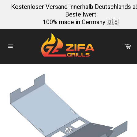
Direkt
Kostenloser Versand innerhalb Deutschlands a
zum
Bestellwert
Inhalt
100% made in Germany 🇩🇪
Wa
Seitennavigation