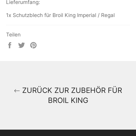
Lieferumfang:
1x Schutzblech für Broil King Imperial / Regal
Teilen
Auf
Auf
Auf
Facebook
Twitter
Pinterest
teilen
twittern
pinnen
ZURÜCK ZUR ZUBEHÖR FÜR
BROIL KING