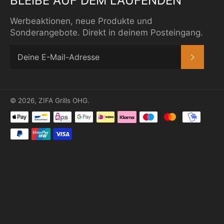
BLEIBE AUF DEM LAUFENDEN
Werbeaktionen, neue Produkte und
Sonderangebote. Direkt in deinem Posteingang.
ABONN
© 2026,
ZIFA Grills OHG
.
Zahlungsmethoden