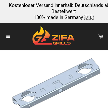
Direkt
Kostenloser Versand innerhalb Deutschlands a
zum
Bestellwert
Inhalt
100% made in Germany 🇩🇪
Wa
Seitennavigation