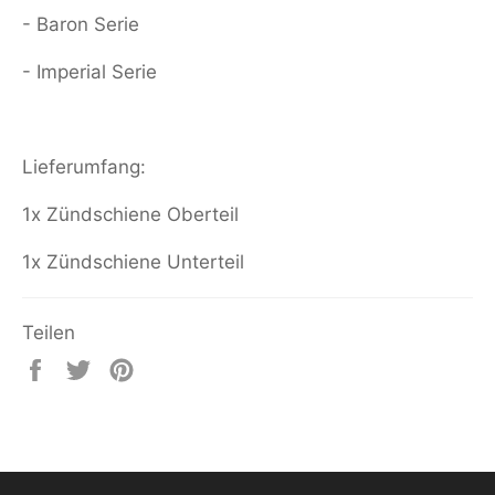
- Baron Serie
- Imperial Serie
Lieferumfang:
1x Zündschiene Oberteil
1x Zündschiene Unterteil
Teilen
Auf
Auf
Auf
Facebook
Twitter
Pinterest
teilen
twittern
pinnen