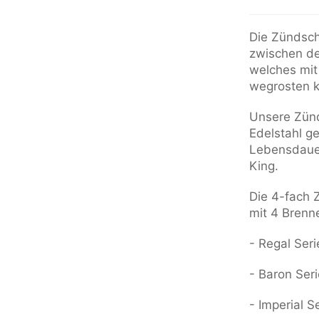
Die Zündsch
zwischen den
welches mit 
wegrosten 
Unsere Zünd
Edelstahl ge
Lebensdauer
King.
Die 4-fach Z
mit 4 Brenn
- Regal Seri
- Baron Seri
- Imperial S