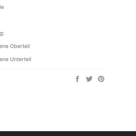
rie
g:
ene Oberteil
ene Unterteil
Auf
Auf
Auf
Facebook
Twitter
Pinterest
teilen
twittern
pinnen