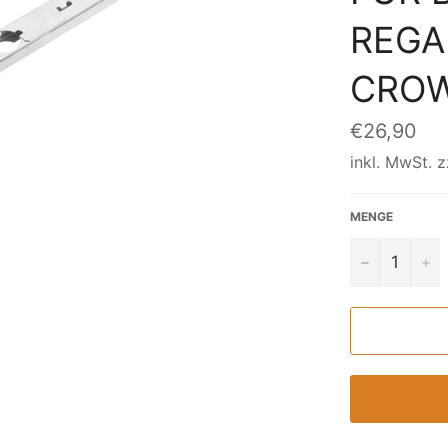
REGAL
CROW
Normaler
€26,90
Preis
inkl. MwSt. z
MENGE
−
+