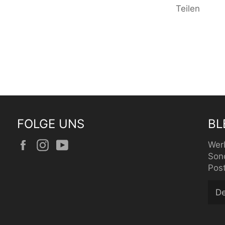
Teilen
FOLGE UNS
BL
Facebook
Instagram
YouTube
Wer
Son
Pos