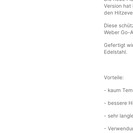
Version hat
den Hitzeve
Diese schüt
Weber Go-
Gefertigt w
Edelstahl.
Vorteile:
- kaum Temp
- bessere H
- sehr langl
- Verwendun