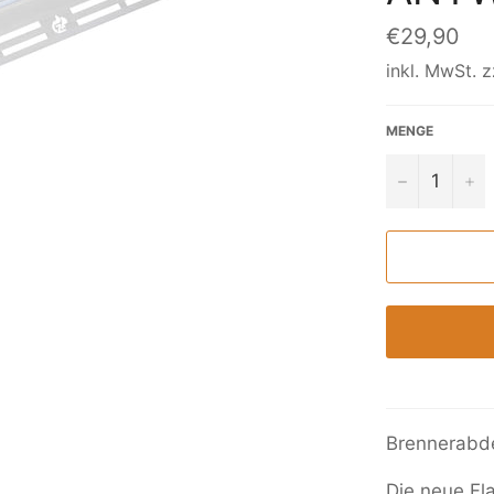
Normaler
€29,90
Preis
inkl. MwSt. z
MENGE
−
+
Brennerabd
Die neue Fla