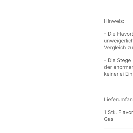
Hinweis:
- Die Flavor
unweigerlic
Vergleich z
- Die Stege
der enormen
keinerlei Ei
Lieferumfan
1 Stk. Flav
Gas