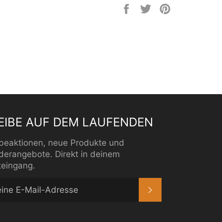
Auf
Auf
Auf
Facebook
Twitter
Pinterest
teilen
twittern
pinnen
EIBE AUF DEM LAUFENDEN
beaktionen, neue Produkte und
derangebote. Direkt in deinem
teingang.
ABONNIEREN