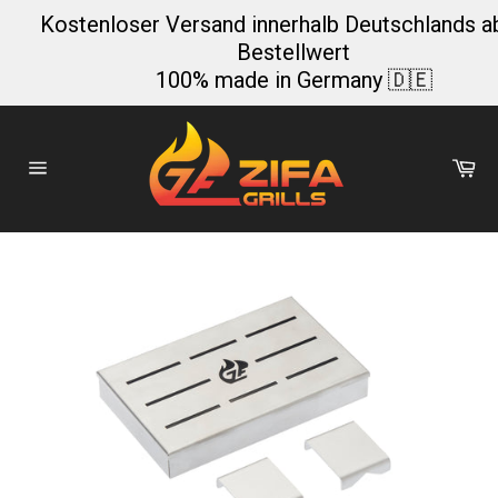
Direkt
Kostenloser Versand innerhalb Deutschlands a
zum
Bestellwert
Inhalt
100% made in Germany 🇩🇪
Wa
Seitennavigation