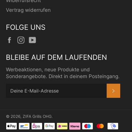
Widerrufsrecht
Vertrag widerrufen
FOLGE UNS
Facebook
Instagram
YouTube
BLEIBE AUF DEM LAUFENDEN
Werbeaktionen, neue Produkte und
Sonderangebote. Direkt in deinem Posteingang.
ABONN
© 2026,
ZIFA Grills OHG
.
Zahlungsmethoden