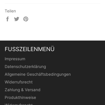
Teilen
Auf
Auf
Auf
Facebook
Twitter
Pinterest
teilen
twittern
pinnen
FUSSZEILENMENÜ
Impressum
Datenschutzerklärung
Allgemeine Geschäftsbedingungen
Widerrufsrecht
Zahlung & Versand
Produkthinweise