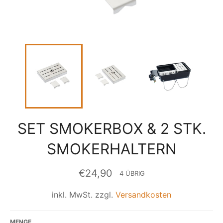
SET SMOKERBOX & 2 STK.
SMOKERHALTERN
Normaler
€24,90
4 ÜBRIG
Preis
inkl. MwSt. zzgl.
Versandkosten
MENGE